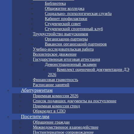
Библиотека
Общежитие колледжа
Социально- психологическая служба
Кабинет профилактики
Студенческий совет
Студенческий спортивный клуб
Трудоустройство выпускников
Организации-партнеры
Вакансии организаций-партнеров
Учебно-исследовательская работа
Волонтерское движение
Государственная итоговая аттестация
Демонстрационный экзамен
Комплект оценочной документации ДЭ
2026
Финансовая грамотность
Расписание занятий
Абитуриентам
Приемная комиссия 2026
Список подавших документы на поступление
Приемная комиссия стенд
Обркредит в СПО
Посетителям
Обращение граждан
Межведомственное взаимодействие
Постинтернатное сопровождение