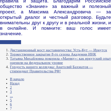
правила и защита. Благодарим Российское
общество «Знание» за важный и полезный
проект, а Максима Александровича — за
открытый диалог и честный разговор. Будьте
внимательны друг к другу и в реальной жизни, и
в онлайне. И помните: ваш голос имеет
значение
.
Подробнее...
Дистанционный мост наставничества: Усть-Кут — Иркутск
Торжественное закрытие 8-го сезона Академии ИНК
Татьяна Михайловна покорила «Маевку»: как иркутский опыт
оценили на федеральном уровне
Гордость нашего колледжа: Анатолий Бахматов —
стипендиат Правительства РФ!
В начало
Назад
2
3
...
5
6
7