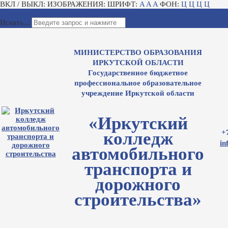
ВКЛ / ВЫКЛ:
ИЗОБРАЖЕНИЯ:
ШРИФТ:
A
A
A
ФОН:
Ц
Ц
Ц
Ц
Для слабовидящих
Электронный журнал
Искать...
МИНИСТЕРСТВО ОБРАЗОВАНИЯ
ИРКУТСКОЙ ОБЛАСТИ
Государственное бюджетное
профессиональное образовательное
учреждение Иркутской области
«Иркутский
+
колледж
in
автомобильного
транспорта и
дорожного
строительства»