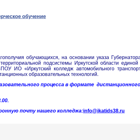
ерческое обучение
агополучия обучающихся, на основании указа Губернатор
ерриториальной подсистемы Иркутской области единой 
БПОУ ИО «Иркутский колледж автомобильного транспорт
танционных образовательных технологий.
разовательного процесса в формате дистанционного
.00.
ронную почту нашего колледжа:
info@ikatids38.ru