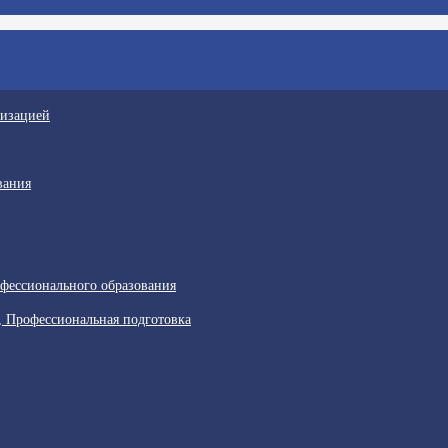
низацией
вания
фессионального образования
, Профессиональная подготовка