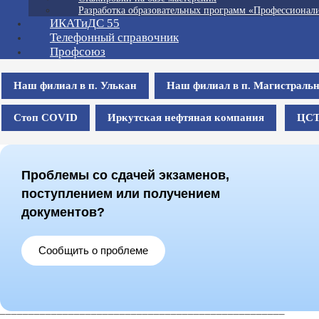
Разработка образовательных программ «Профессионали
ИКАТиДС 55
Телефонный справочник
Профсоюз
Наш филиал в п. Улькан
Наш филиал в п. Магистраль
Стоп COVID
Иркутская нефтяная компания
ЦС
Проблемы со сдачей экзаменов,
поступлением или получением
документов?
Сообщить о проблеме
__________________________________________________