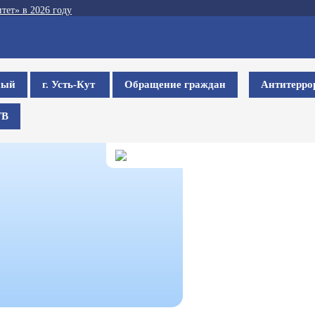
тет» в 2026 году
ный
г. Усть-Кут
Обращение граждан
Антитерро
ТВ