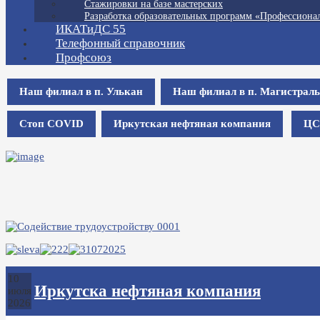
Стажировки на базе мастерских
Разработка образовательных программ «Профессионал
ИКАТиДС 55
Телефонный справочник
Профсоюз
Наш филиал в п. Улькан
Наш филиал в п. Магистрал
Стоп COVID
Иркутская нефтяная компания
ЦС
10
Иркутска нефтяная компания
июля
2026