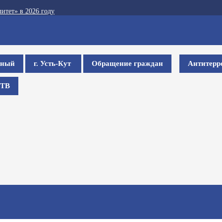
итет» в 2026 году
ьный
г. Усть-Кут
Обращение граждан
Антитерр
ТВ