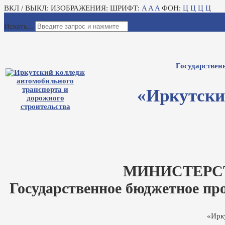
ВКЛ / ВЫКЛ:
ИЗОБРАЖЕНИЯ:
ШРИФТ:
A
A
A
ФОН:
Ц
Ц
Ц
Ц
Для слабовидящих
Электронный журнал
Искать...
Государствен
«Иркутски
МИНИСТЕРС
Государственное бюджетное пр
«Ирк