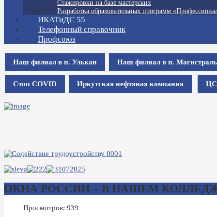
Стажировки на базе мастерских
Разработка образовательных программ «Профессионал
ИКАТиДС 55
Телефонный справочник
Профсоюз
Наш филиал в п. Улькан
Наш филиал в п. Магистрал
Стоп COVID
Иркутская нефтяная компания
ЦС
ОКНА РОССИИ – В НАШЕМ КОЛЛЕДЖ
Просмотров: 939