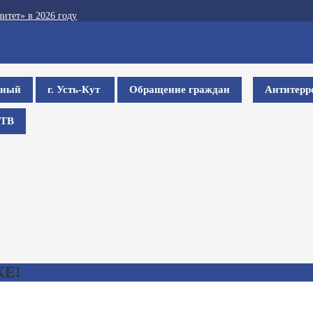
итет» в 2026 году
ьный
г. Усть-Кут
Обращение граждан
Антитерр
ТВ
Е!