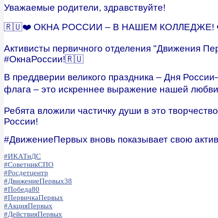
Уважаемые родители, здравствуйте!
🇷🇺❤️ ОКНА РОССИИ – В НАШЕМ КОЛЛЕДЖЕ! ❤
Активисты первичного отделения "Движения Пе
#ОкнаРоссии!🇷🇺
В преддверии великого праздника – Дня России
флага – это искреннее выражение нашей любви 
Ребята вложили частичку души в это творчество
России!
#ДвижениеПервых вновь показывает свою актив
#ИКАТиДС
#СоветникСПО
#Росдетцентр
#ДвижениеПервых38
#Победа80
#ПервичкаПервых
#АкцияПервых
#ДействияПервых