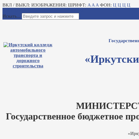
ВКЛ / ВЫКЛ:
ИЗОБРАЖЕНИЯ:
ШРИФТ:
A
A
A
ФОН:
Ц
Ц
Ц
Ц
Для слабовидящих
Электронный журнал
Искать...
Государствен
«Иркутски
МИНИСТЕРС
Государственное бюджетное пр
«Ирк