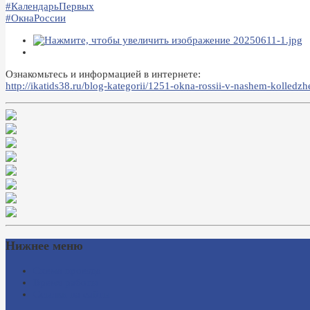
#КалендарьПервых
#ОкнаРоссии
Ознакомьтесь и информацией в интернете:
http://ikatids38.ru/blog-kategorii/1251-okna-rossii-v-nashem-kolled
Нижнее меню
Схема проезда
Время работы
Ссылки на сайты