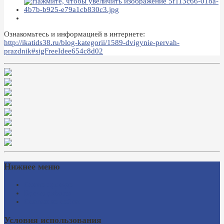
Ознакомьтесь и информацией в интернете:
http://ikatids38.ru/blog-kategorii/1589-dvigynie-pervah-
prazdnik#sigFreeIdee654c8d02
Нижнее меню
Схема проезда
Время работы
Ссылки на сайты
Условия использования