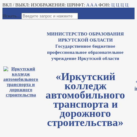
ВКЛ / ВЫКЛ:
ИЗОБРАЖЕНИЯ:
ШРИФТ:
A
A
A
ФОН:
Ц
Ц
Ц
Ц
Для слабовидящих
Электронный журнал
Искать...
МИНИСТЕРСТВО ОБРАЗОВАНИЯ
ИРКУТСКОЙ ОБЛАСТИ
Государственное бюджетное
профессиональное образовательное
учреждение Иркутской области
«Иркутский
колледж
i
автомобильного
транспорта и
дорожного
строительства»