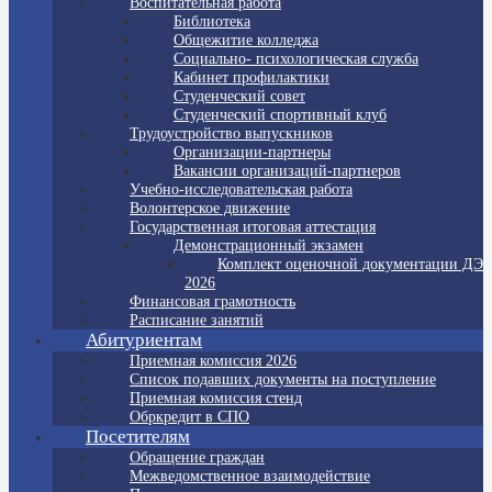
Воспитательная работа
Библиотека
Общежитие колледжа
Социально- психологическая служба
Кабинет профилактики
Студенческий совет
Студенческий спортивный клуб
Трудоустройство выпускников
Организации-партнеры
Вакансии организаций-партнеров
Учебно-исследовательская работа
Волонтерское движение
Государственная итоговая аттестация
Демонстрационный экзамен
Комплект оценочной документации ДЭ
2026
Финансовая грамотность
Расписание занятий
Абитуриентам
Приемная комиссия 2026
Список подавших документы на поступление
Приемная комиссия стенд
Обркредит в СПО
Посетителям
Обращение граждан
Межведомственное взаимодействие