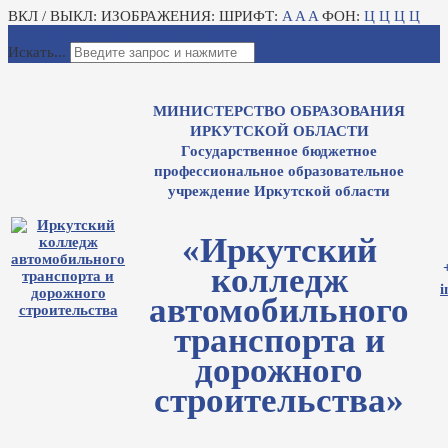
ВКЛ / ВЫКЛ:
ИЗОБРАЖЕНИЯ:
ШРИФТ:
A
A
A
ФОН:
Ц
Ц
Ц
Ц
Для слабовидящих
Электронный журнал
Искать...
МИНИСТЕРСТВО ОБРАЗОВАНИЯ
ИРКУТСКОЙ ОБЛАСТИ
Государственное бюджетное
профессиональное образовательное
учреждение Иркутской области
«Иркутский
колледж
i
автомобильного
транспорта и
дорожного
строительства»