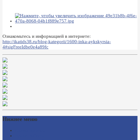
Ознакомьтесь и информацией в интернете:
http://ikatids38.ru/blog-kategorii/1600-inka-aykskyrsia-
4#sigFreeIdbe0e4a89fc
Нижнее меню
Схема проезда
Время работы