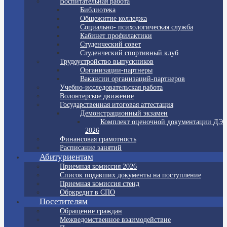
Воспитательная работа
Библиотека
Общежитие колледжа
Социально- психологическая служба
Кабинет профилактики
Студенческий совет
Студенческий спортивный клуб
Трудоустройство выпускников
Организации-партнеры
Вакансии организаций-партнеров
Учебно-исследовательская работа
Волонтерское движение
Государственная итоговая аттестация
Демонстрационный экзамен
Комплект оценочной документации ДЭ
2026
Финансовая грамотность
Расписание занятий
Абитуриентам
Приемная комиссия 2026
Список подавших документы на поступление
Приемная комиссия стенд
Обркредит в СПО
Посетителям
Обращение граждан
Межведомственное взаимодействие