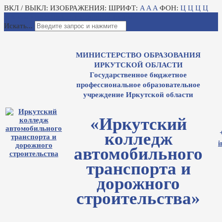
ВКЛ / ВЫКЛ:
ИЗОБРАЖЕНИЯ:
ШРИФТ:
A
A
A
ФОН:
Ц
Ц
Ц
Ц
Для слабовидящих
Электронный журнал
Искать...
МИНИСТЕРСТВО ОБРАЗОВАНИЯ
ИРКУТСКОЙ ОБЛАСТИ
Государственное бюджетное
профессиональное образовательное
учреждение Иркутской области
«Иркутский
колледж
i
автомобильного
транспорта и
дорожного
строительства»