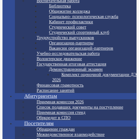
Воспитательная работа
Библиотека
Общежитие колледжа
Социально- психологическая служба
Кабинет профилактики
Студенческий совет
Студенческий спортивный клуб
Трудоустройство выпускников
Организации-партнеры
Вакансии организаций-партнеров
Учебно-исследовательская работа
Волонтерское движение
Государственная итоговая аттестация
Демонстрационный экзамен
Комплект оценочной документации ДЭ
2026
Финансовая грамотность
Расписание занятий
Абитуриентам
Приемная комиссия 2026
Список подавших документы на поступление
Приемная комиссия стенд
Обркредит в СПО
Посетителям
Обращение граждан
Межведомственное взаимодействие