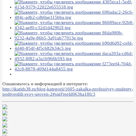
Ознакомьтесь и информацией в интернете:
http://ikatids38.ru/blog-kategorii/1605-zakalka-professiyey-studenty-
podtverdili-svoy-uroven-2#sigFreeId063ba18fc3