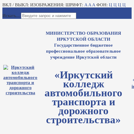
ВКЛ / ВЫКЛ:
ИЗОБРАЖЕНИЯ:
ШРИФТ:
A
A
A
ФОН:
Ц
Ц
Ц
Ц
Для слабовидящих
Электронный журнал
Искать...
МИНИСТЕРСТВО ОБРАЗОВАНИЯ
ИРКУТСКОЙ ОБЛАСТИ
Государственное бюджетное
профессиональное образовательное
учреждение Иркутской области
«Иркутский
колледж
i
автомобильного
транспорта и
дорожного
строительства»