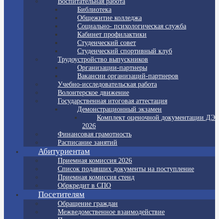
Воспитательная работа
Библиотека
Общежитие колледжа
Социально- психологическая служба
Кабинет профилактики
Студенческий совет
Студенческий спортивный клуб
Трудоустройство выпускников
Организации-партнеры
Вакансии организаций-партнеров
Учебно-исследовательская работа
Волонтерское движение
Государственная итоговая аттестация
Демонстрационный экзамен
Комплект оценочной документации ДЭ
2026
Финансовая грамотность
Расписание занятий
Абитуриентам
Приемная комиссия 2026
Список подавших документы на поступление
Приемная комиссия стенд
Обркредит в СПО
Посетителям
Обращение граждан
Межведомственное взаимодействие