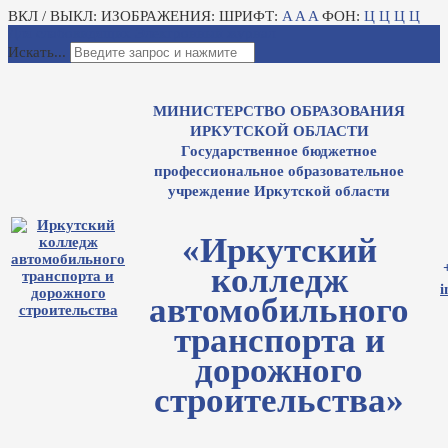
ВКЛ / ВЫКЛ:
ИЗОБРАЖЕНИЯ:
ШРИФТ:
A
A
A
ФОН:
Ц
Ц
Ц
Ц
Для слабовидящих
Электронный журнал
Искать...
МИНИСТЕРСТВО ОБРАЗОВАНИЯ
ИРКУТСКОЙ ОБЛАСТИ
Государственное бюджетное
профессиональное образовательное
учреждение Иркутской области
«Иркутский
колледж
i
автомобильного
транспорта и
дорожного
строительства»