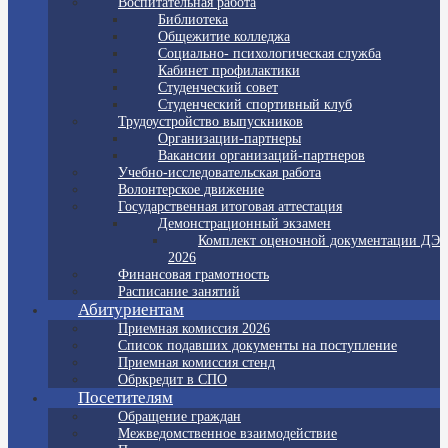
Воспитательная работа
Библиотека
Общежитие колледжа
Социально- психологическая служба
Кабинет профилактики
Студенческий совет
Студенческий спортивный клуб
Трудоустройство выпускников
Организации-партнеры
Вакансии организаций-партнеров
Учебно-исследовательская работа
Волонтерское движение
Государственная итоговая аттестация
Демонстрационный экзамен
Комплект оценочной документации ДЭ
2026
Финансовая грамотность
Расписание занятий
Абитуриентам
Приемная комиссия 2026
Список подавших документы на поступление
Приемная комиссия стенд
Обркредит в СПО
Посетителям
Обращение граждан
Межведомственное взаимодействие