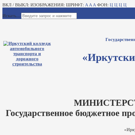
ВКЛ / ВЫКЛ:
ИЗОБРАЖЕНИЯ:
ШРИФТ:
A
A
A
ФОН:
Ц
Ц
Ц
Ц
Для слабовидящих
Электронный журнал
Искать...
Государствен
«Иркутски
МИНИСТЕРС
Государственное бюджетное пр
«Ирк