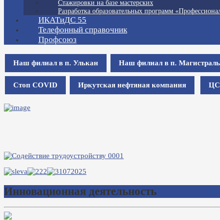
Стажировки на базе мастерских
Разработка образовательных программ «Профессионал
ИКАТиДС 55
Телефонный справочник
Профсоюз
Наш филиал в п. Улькан
Наш филиал в п. Магистрал
Стоп COVID
Иркутская нефтяная компания
ЦС
Инновационная деятельность