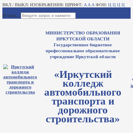
ВКЛ / ВЫКЛ:
ИЗОБРАЖЕНИЯ:
ШРИФТ:
A
A
A
ФОН:
Ц
Ц
Ц
Ц
Для слабовидящих
Электронный журнал
Искать...
МИНИСТЕРСТВО ОБРАЗОВАНИЯ
ИРКУТСКОЙ ОБЛАСТИ
Государственное бюджетное
профессиональное образовательное
учреждение Иркутской области
«Иркутский
колледж
i
автомобильного
транспорта и
дорожного
строительства»