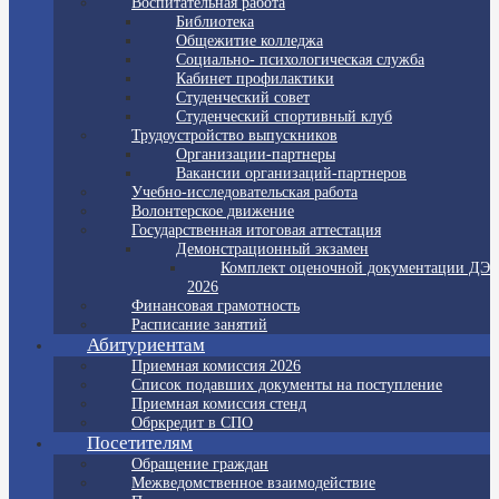
Воспитательная работа
Библиотека
Общежитие колледжа
Социально- психологическая служба
Кабинет профилактики
Студенческий совет
Студенческий спортивный клуб
Трудоустройство выпускников
Организации-партнеры
Вакансии организаций-партнеров
Учебно-исследовательская работа
Волонтерское движение
Государственная итоговая аттестация
Демонстрационный экзамен
Комплект оценочной документации ДЭ
2026
Финансовая грамотность
Расписание занятий
Абитуриентам
Приемная комиссия 2026
Список подавших документы на поступление
Приемная комиссия стенд
Обркредит в СПО
Посетителям
Обращение граждан
Межведомственное взаимодействие