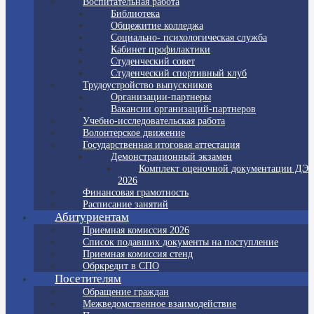
Воспитательная работа
Библиотека
Общежитие колледжа
Социально- психологическая служба
Кабинет профилактики
Студенческий совет
Студенческий спортивный клуб
Трудоустройство выпускников
Организации-партнеры
Вакансии организаций-партнеров
Учебно-исследовательская работа
Волонтерское движение
Государственная итоговая аттестация
Демонстрационный экзамен
Комплект оценочной документации ДЭ
2026
Финансовая грамотность
Расписание занятий
Абитуриентам
Приемная комиссия 2026
Список подавших документы на поступление
Приемная комиссия стенд
Обркредит в СПО
Посетителям
Обращение граждан
Межведомственное взаимодействие