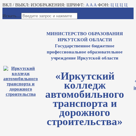
ВКЛ / ВЫКЛ:
ИЗОБРАЖЕНИЯ:
ШРИФТ:
A
A
A
ФОН:
Ц
Ц
Ц
Ц
Для слабовидящих
Электронный журнал
Искать...
МИНИСТЕРСТВО ОБРАЗОВАНИЯ
ИРКУТСКОЙ ОБЛАСТИ
Государственное бюджетное
профессиональное образовательное
учреждение Иркутской области
«Иркутский
колледж
i
автомобильного
транспорта и
дорожного
строительства»