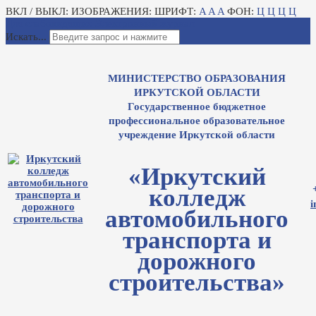
ВКЛ / ВЫКЛ:
ИЗОБРАЖЕНИЯ:
ШРИФТ:
A
A
A
ФОН:
Ц
Ц
Ц
Ц
Для слабовидящих
Электронный журнал
Искать...
МИНИСТЕРСТВО ОБРАЗОВАНИЯ
ИРКУТСКОЙ ОБЛАСТИ
Государственное бюджетное
профессиональное образовательное
учреждение Иркутской области
«Иркутский
колледж
i
автомобильного
транспорта и
дорожного
строительства»