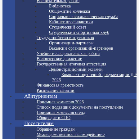
Воспитательная работа
Библиотека
Общежитие колледжа
Социально- психологическая служба
Кабинет профилактики
Студенческий совет
Студенческий спортивный клуб
Трудоустройство выпускников
Организации-партнеры
Вакансии организаций-партнеров
Учебно-исследовательская работа
Волонтерское движение
Государственная итоговая аттестация
Демонстрационный экзамен
Комплект оценочной документации ДЭ
2026
Финансовая грамотность
Расписание занятий
Абитуриентам
Приемная комиссия 2026
Список подавших документы на поступление
Приемная комиссия стенд
Обркредит в СПО
Посетителям
Обращение граждан
Межведомственное взаимодействие