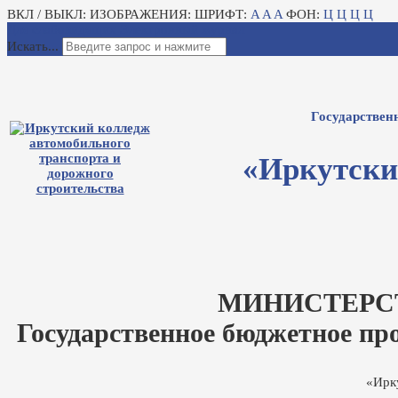
ВКЛ / ВЫКЛ:
ИЗОБРАЖЕНИЯ:
ШРИФТ:
A
A
A
ФОН:
Ц
Ц
Ц
Ц
Для слабовидящих
Электронный журнал
Искать...
Государствен
«Иркутски
МИНИСТЕРС
Государственное бюджетное пр
«Ирк