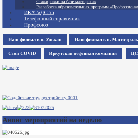
Стажировки на базе мастерских
Разработка образовательных программ «Профессионал
ИКАТиДС 55
Телефонный справочник
Профсоюз
Наш филиал в п. Улькан
Наш филиал в п. Магистрал
Стоп COVID
Иркутская нефтяная компания
ЦС
Анонс мероприятий на неделю