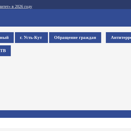
итет» в 2026 году
ьный
г. Усть-Кут
Обращение граждан
Антитерр
ТВ