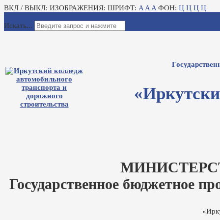
ВКЛ / ВЫКЛ:
ИЗОБРАЖЕНИЯ:
ШРИФТ:
A
A
A
ФОН:
Ц
Ц
Ц
Ц
Для слабовидящих
Электронный журнал
Искать...
Государствен
«Иркутски
МИНИСТЕРС
Государственное бюджетное пр
«Ирк