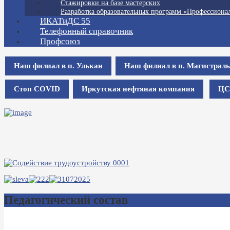
Стажировки на базе мастерских
Разработка образовательных программ «Профессионал
ИКАТиДС 55
Телефонный справочник
Профсоюз
Наш филиал в п. Улькан
Наш филиал в п. Магистрал
Стоп COVID
Иркутская нефтяная компания
ЦС
Педагогический состав