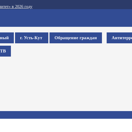
итет» в 2026 году
ьный
г. Усть-Кут
Обращение граждан
Антитерр
ТВ