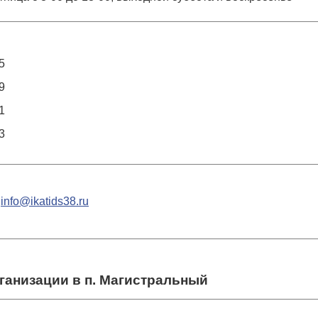
5
9
1
3
,
info@ikatids38.ru
анизации в п. Магистральный