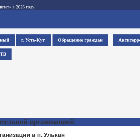
итет» в 2026 году
ьный
г. Усть-Кут
Обращение граждан
Антитерр
ТВ
ательной организацией
анизации в п. Улькан