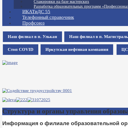
Стажировки на базе мастерских
Разработка образовательных программ «Профессионал
ИКАТиДС 55
Телефонный справочник
Профсоюз
Наш филиал в п. Улькан
Наш филиал в п. Магистрал
Стоп COVID
Иркутская нефтяная компания
ЦС
Структура и органы управления образов
Информация о филиале образовательной орг