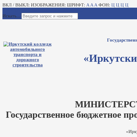
ВКЛ / ВЫКЛ:
ИЗОБРАЖЕНИЯ:
ШРИФТ:
A
A
A
ФОН:
Ц
Ц
Ц
Ц
Для слабовидящих
Электронный журнал
Искать...
Государствен
«Иркутски
МИНИСТЕРС
Государственное бюджетное пр
«Ирк