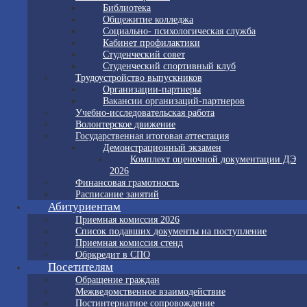
Библиотека
Общежитие колледжа
Социально- психологическая служба
Кабинет профилактики
Студенческий совет
Студенческий спортивный клуб
Трудоустройство выпускников
Организации-партнеры
Вакансии организаций-партнеров
Учебно-исследовательская работа
Волонтерское движение
Государственная итоговая аттестация
Демонстрационный экзамен
Комплект оценочной документации ДЭ
2026
Финансовая грамотность
Расписание занятий
Абитуриентам
Приемная комиссия 2026
Список подавших документы на поступление
Приемная комиссия стенд
Обркредит в СПО
Посетителям
Обращение граждан
Межведомственное взаимодействие
Постинтернатное сопровождение