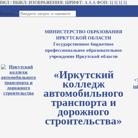
ВКЛ / ВЫКЛ:
ИЗОБРАЖЕНИЯ:
ШРИФТ:
A
A
A
ФОН:
Ц
Ц
Ц
Ц
Для слабовидящих
Электронный журнал
Искать...
МИНИСТЕРСТВО ОБРАЗОВАНИЯ
ИРКУТСКОЙ ОБЛАСТИ
Государственное бюджетное
профессиональное образовательное
учреждение Иркутской области
«Иркутский
+
колледж
in
автомобильного
транспорта и
дорожного
строительства»