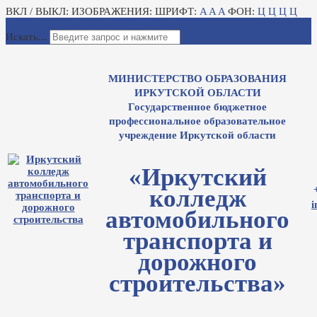
ВКЛ / ВЫКЛ:
ИЗОБРАЖЕНИЯ:
ШРИФТ:
A
A
A
ФОН:
Ц
Ц
Ц
Ц
Для слабовидящих
Электронный журнал
Искать...
МИНИСТЕРСТВО ОБРАЗОВАНИЯ
ИРКУТСКОЙ ОБЛАСТИ
Государственное бюджетное
профессиональное образовательное
учреждение Иркутской области
«Иркутский
колледж
i
автомобильного
транспорта и
дорожного
строительства»