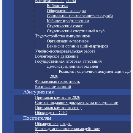
Воспитательная работа
Библиотека
Общежитие колледжа
Социально- психологическая служба
Кабинет профилактики
Студенческий совет
Студенческий спортивный клуб
Трудоустройство выпускников
Организации-партнеры
Вакансии организаций-партнеров
Учебно-исследовательская работа
Волонтерское движение
Государственная итоговая аттестация
Демонстрационный экзамен
Комплект оценочной документации ДЭ
2026
Финансовая грамотность
Расписание занятий
Абитуриентам
Приемная комиссия 2026
Список подавших документы на поступление
Приемная комиссия стенд
Обркредит в СПО
Посетителям
Обращение граждан
Межведомственное взаимодействие