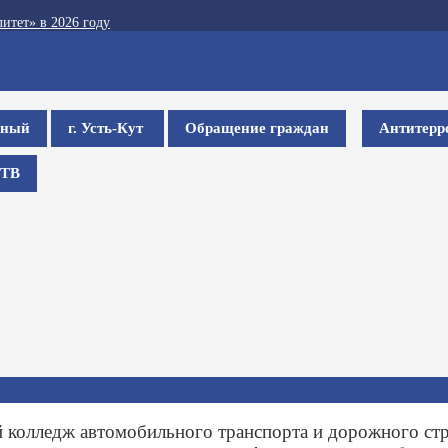
итет» в 2026 году
ьный
г. Усть-Кут
Обращение граждан
Антитерр
ТВ
 колледж автомобильного транспорта и дорожного стр