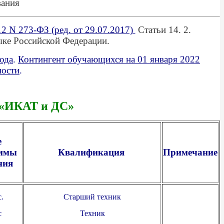
вания
2 N 273-ФЗ (ред. от 29.07.2017)
Стать
и
14. 2.
ке Российск
о
й Федерации
.
ода
.
Контингент обучающихся на 01 января 2022
ности
.
 «ИКАТ и ДС»
е
аммы
Квалификация
Примечание
ния
.
Старший техник
с
Техник