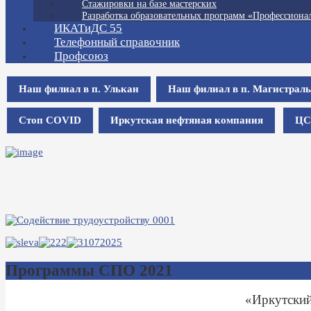
Стажировки на базе мастерских
Разработка образовательных программ «Профессионал
ИКАТиДС 55
Телефонный справочник
Профсоюз
Наш филиал в п. Улькан
Наш филиал в п. Магистрал
Стоп COVID
Иркутская нефтяная компания
ЦС
Программы СПО 2021
«Иркутский