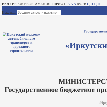
ВКЛ / ВЫКЛ:
ИЗОБРАЖЕНИЯ:
ШРИФТ:
A
A
A
ФОН:
Ц
Ц
Ц
Ц
Для слабовидящих
Электронный журнал
Искать...
Государствен
«Иркутски
МИНИСТЕРС
Государственное бюджетное пр
«Ирк