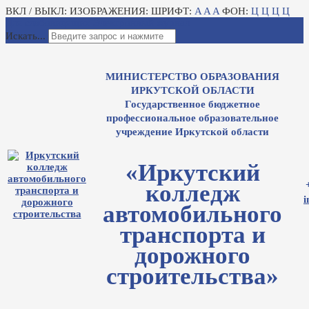
ВКЛ / ВЫКЛ:
ИЗОБРАЖЕНИЯ:
ШРИФТ:
A
A
A
ФОН:
Ц
Ц
Ц
Ц
Для слабовидящих
Электронный журнал
Искать...
МИНИСТЕРСТВО ОБРАЗОВАНИЯ
ИРКУТСКОЙ ОБЛАСТИ
Государственное бюджетное
профессиональное образовательное
учреждение Иркутской области
«Иркутский
колледж
i
автомобильного
транспорта и
дорожного
строительства»