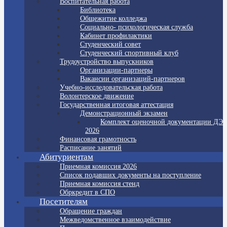
Воспитательная работа
Библиотека
Общежитие колледжа
Социально- психологическая служба
Кабинет профилактики
Студенческий совет
Студенческий спортивный клуб
Трудоустройство выпускников
Организации-партнеры
Вакансии организаций-партнеров
Учебно-исследовательская работа
Волонтерское движение
Государственная итоговая аттестация
Демонстрационный экзамен
Комплект оценочной документации ДЭ
2026
Финансовая грамотность
Расписание занятий
Абитуриентам
Приемная комиссия 2026
Список подавших документы на поступление
Приемная комиссия стенд
Обркредит в СПО
Посетителям
Обращение граждан
Межведомственное взаимодействие