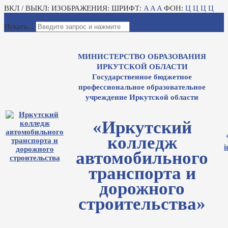
ВКЛ / ВЫКЛ:
ИЗОБРАЖЕНИЯ:
ШРИФТ:
A
A
A
ФОН:
Ц
Ц
Ц
Ц
Для слабовидящих
Электронный журнал
Искать...
МИНИСТЕРСТВО ОБРАЗОВАНИЯ
ИРКУТСКОЙ ОБЛАСТИ
Государственное бюджетное
профессиональное образовательное
учреждение Иркутской области
«Иркутский
колледж
i
автомобильного
транспорта и
дорожного
строительства»