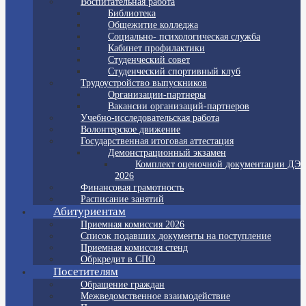
Воспитательная работа
Библиотека
Общежитие колледжа
Социально- психологическая служба
Кабинет профилактики
Студенческий совет
Студенческий спортивный клуб
Трудоустройство выпускников
Организации-партнеры
Вакансии организаций-партнеров
Учебно-исследовательская работа
Волонтерское движение
Государственная итоговая аттестация
Демонстрационный экзамен
Комплект оценочной документации ДЭ
2026
Финансовая грамотность
Расписание занятий
Абитуриентам
Приемная комиссия 2026
Список подавших документы на поступление
Приемная комиссия стенд
Обркредит в СПО
Посетителям
Обращение граждан
Межведомственное взаимодействие