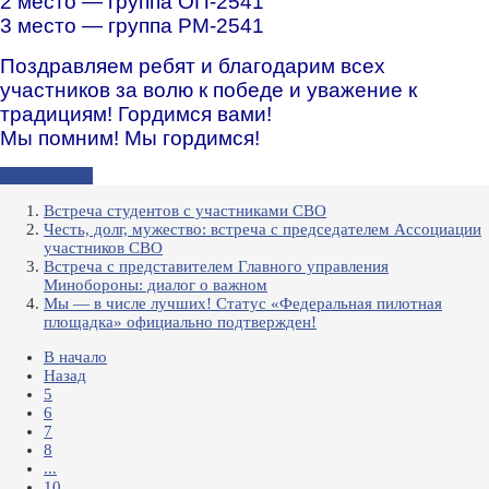
2 место — группа ОП-2541
3 место — группа РМ-2541
Поздравляем ребят и благодарим всех
участников за волю к победе и уважение к
традициям! Гордимся вами!
Мы помним! Мы гордимся!
Подробнее...
Встреча студентов с участниками СВО
Честь, долг, мужество: встреча с председателем Ассоциации
участников СВО
Встреча с представителем Главного управления
Минобороны: диалог о важном
Мы — в числе лучших! Статус «Федеральная пилотная
площадка» официально подтвержден!
В начало
Назад
5
6
7
8
...
10