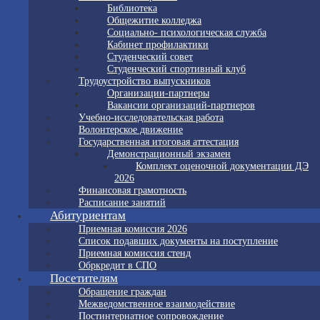
Библиотека
Общежитие колледжа
Социально- психологическая служба
Кабинет профилактики
Студенческий совет
Студенческий спортивный клуб
Трудоустройство выпускников
Организации-партнеры
Вакансии организаций-партнеров
Учебно-исследовательская работа
Волонтерское движение
Государственная итоговая аттестация
Демонстрационный экзамен
Комплект оценочной документации ДЭ
2026
Финансовая грамотность
Расписание занятий
Абитуриентам
Приемная комиссия 2026
Список подавших документы на поступление
Приемная комиссия стенд
Обркредит в СПО
Посетителям
Обращение граждан
Межведомственное взаимодействие
Постинтернатное сопровождение