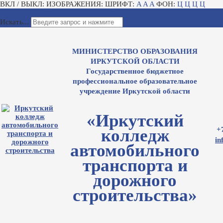
ВКЛ / ВЫКЛ:
ИЗОБРАЖЕНИЯ:
ШРИФТ:
A
A
A
ФОН:
Ц
Ц
Ц
Ц
Для слабовидящих
Электронный журнал
Искать...
МИНИСТЕРСТВО ОБРАЗОВАНИЯ
ИРКУТСКОЙ ОБЛАСТИ
Государственное бюджетное
профессиональное образовательное
учреждение Иркутской области
«Иркутский
+
колледж
in
автомобильного
транспорта и
дорожного
строительства»