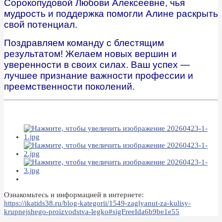
Сорокопудовой Любови Алексеевне, чья
мудрость и поддержка помогли Алине раскрыть
свой потенциал.
Поздравляем команду с блестящим
результатом! Желаем новых вершин и
уверенности в своих силах. Ваш успех —
лучшее признание важности профессии и
преемственности поколений.
Ознакомьтесь и информацией в интернете:
https://ikatids38.ru/blog-kategorii/1549-zaglyanut-za-kulisy-
krupnejshego-proizvodstva-legko#sigFreeIda6b9be1e55