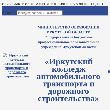
ВКЛ / ВЫКЛ:
ИЗОБРАЖЕНИЯ:
ШРИФТ:
A
A
A
ФОН:
Ц
Ц
Ц
Ц
Для слабовидящих
Электронный журнал
Искать...
МИНИСТЕРСТВО ОБРАЗОВАНИЯ
ИРКУТСКОЙ ОБЛАСТИ
Государственное бюджетное
профессиональное образовательное
учреждение Иркутской области
«Иркутский
колледж
i
автомобильного
транспорта и
дорожного
строительства»