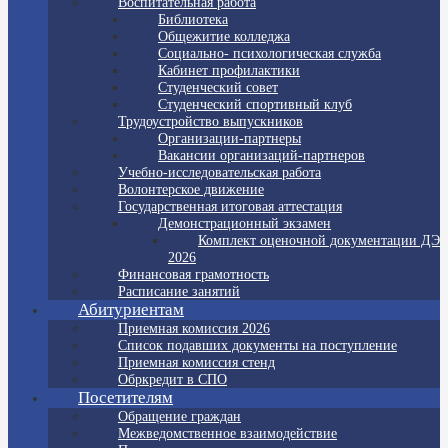
Воспитательная работа
Библиотека
Общежитие колледжа
Социально- психологическая служба
Кабинет профилактики
Студенческий совет
Студенческий спортивный клуб
Трудоустройство выпускников
Организации-партнеры
Вакансии организаций-партнеров
Учебно-исследовательская работа
Волонтерское движение
Государственная итоговая аттестация
Демонстрационный экзамен
Комплект оценочной документации ДЭ
2026
Финансовая грамотность
Расписание занятий
Абитуриентам
Приемная комиссия 2026
Список подавших документы на поступление
Приемная комиссия стенд
Обркредит в СПО
Посетителям
Обращение граждан
Межведомственное взаимодействие