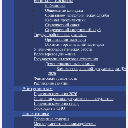
Воспитательная работа
Библиотека
Общежитие колледжа
Социально- психологическая служба
Кабинет профилактики
Студенческий совет
Студенческий спортивный клуб
Трудоустройство выпускников
Организации-партнеры
Вакансии организаций-партнеров
Учебно-исследовательская работа
Волонтерское движение
Государственная итоговая аттестация
Демонстрационный экзамен
Комплект оценочной документации ДЭ
2026
Финансовая грамотность
Расписание занятий
Абитуриентам
Приемная комиссия 2026
Список подавших документы на поступление
Приемная комиссия стенд
Обркредит в СПО
Посетителям
Обращение граждан
Межведомственное взаимодействие