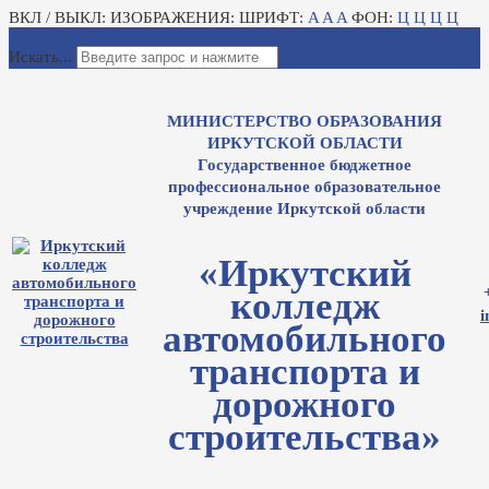
ВКЛ / ВЫКЛ:
ИЗОБРАЖЕНИЯ:
ШРИФТ:
A
A
A
ФОН:
Ц
Ц
Ц
Ц
Для слабовидящих
Электронный журнал
Искать...
МИНИСТЕРСТВО ОБРАЗОВАНИЯ
ИРКУТСКОЙ ОБЛАСТИ
Государственное бюджетное
профессиональное образовательное
учреждение Иркутской области
«Иркутский
колледж
i
автомобильного
транспорта и
дорожного
строительства»