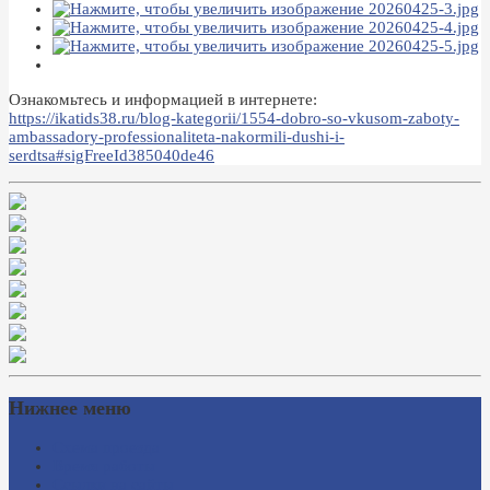
Ознакомьтесь и информацией в интернете:
https://ikatids38.ru/blog-kategorii/1554-dobro-so-vkusom-zaboty-
ambassadory-professionaliteta-nakormili-dushi-i-
serdtsa#sigFreeId385040de46
Нижнее меню
Схема проезда
Время работы
Ссылки на сайты