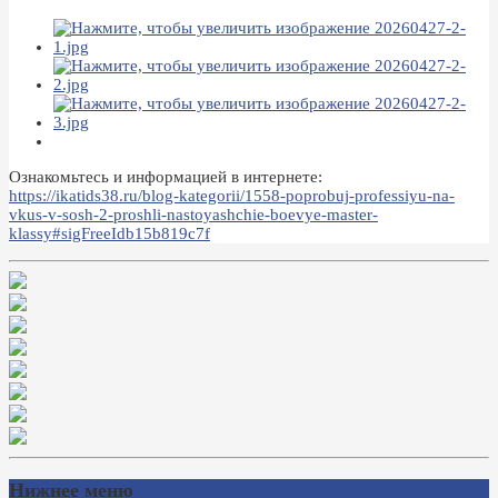
Ознакомьтесь и информацией в интернете:
https://ikatids38.ru/blog-kategorii/1558-poprobuj-professiyu-na-
vkus-v-sosh-2-proshli-nastoyashchie-boevye-master-
klassy#sigFreeIdb15b819c7f
Нижнее меню