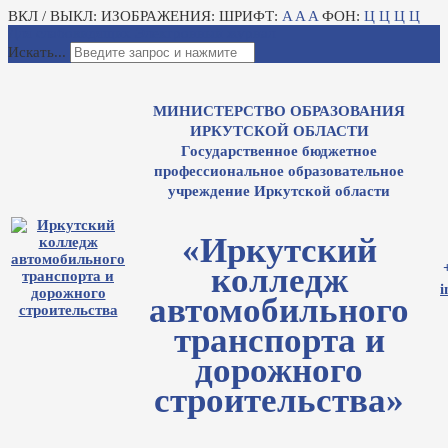
ВКЛ / ВЫКЛ:
ИЗОБРАЖЕНИЯ:
ШРИФТ:
A
A
A
ФОН:
Ц
Ц
Ц
Ц
Для слабовидящих
Электронный журнал
Искать...
МИНИСТЕРСТВО ОБРАЗОВАНИЯ
ИРКУТСКОЙ ОБЛАСТИ
Государственное бюджетное
профессиональное образовательное
учреждение Иркутской области
«Иркутский
колледж
i
автомобильного
транспорта и
дорожного
строительства»