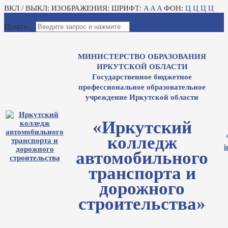
ВКЛ / ВЫКЛ:
ИЗОБРАЖЕНИЯ:
ШРИФТ:
A
A
A
ФОН:
Ц
Ц
Ц
Ц
Для слабовидящих
Электронный журнал
Искать...
МИНИСТЕРСТВО ОБРАЗОВАНИЯ
ИРКУТСКОЙ ОБЛАСТИ
Государственное бюджетное
профессиональное образовательное
учреждение Иркутской области
«Иркутский
колледж
i
автомобильного
транспорта и
дорожного
строительства»