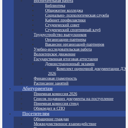
Воспитательная работа
Библиотека
Общежитие колледжа
Социально- психологическая служба
Кабинет профилактики
Студенческий совет
Студенческий спортивный клуб
Трудоустройство выпускников
Организации-партнеры
Вакансии организаций-партнеров
Учебно-исследовательская работа
Волонтерское движение
Государственная итоговая аттестация
Демонстрационный экзамен
Комплект оценочной документации ДЭ
2026
Финансовая грамотность
Расписание занятий
Абитуриентам
Приемная комиссия 2026
Список подавших документы на поступление
Приемная комиссия стенд
Обркредит в СПО
Посетителям
Обращение граждан
Межведомственное взаимодействие