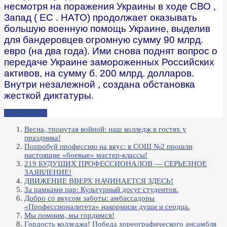
несмотря на поражения Украины в ходе СВО ,
Запад ( ЕС . НАТО) продолжает оказывать
большую военную помощь Украине, выделив
для бандеровцев огромную сумму 90 млрд.
евро (на два года). Ими снова поднят вопрос о
передаче Украине замороженных Российских
активов, на сумму б. 200 млрд. долларов.
Внутри незалежной , создана обстановка
жесткой диктатуры.
Подробнее...
Весна, тронутая войной: наш колледж в гостях у
праздника!
Попробуй профессию на вкус: в СОШ №2 прошли
настоящие «боевые» мастер-классы!
219 БУДУЩИХ ПРОФЕССИОНАЛОВ — СЕРЬЕЗНОЕ
ЗАЯВЛЕНИЕ!
ДВИЖЕНИЕ ВВЕРХ НАЧИНАЕТСЯ ЗДЕСЬ!
За рамками пар: Культурный досуг студентов.
Добро со вкусом заботы: амбассадоры
«Профессионалитета» накормили души и сердца.
Мы помним, мы гордимся!
Гордость колледжа! Победа хореографического ансамбля