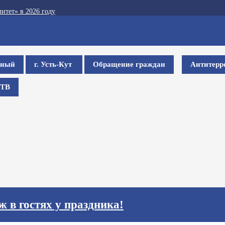
итет» в 2026 году
ьный
г. Усть-Кут
Обращение граждан
Антитерр
ТВ
ж в гостях у праздника!