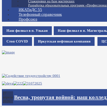
Стажировки на базе мастерских
Разработка образовательных программ «Профессионал
ИКАТиДС 55
Телефонный справочник
Профсоюз
Наш филиал в п. Улькан
Наш филиал в п. Магистрал
Стоп COVID
Иркутская нефтяная компания
ЦС
27
Весна, тронутая войной: наш коллед
апреля
2026