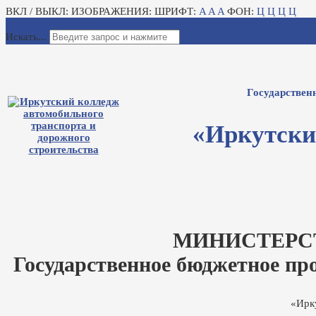
ВКЛ / ВЫКЛ:
ИЗОБРАЖЕНИЯ:
ШРИФТ:
A
A
A
ФОН:
Ц
Ц
Ц
Ц
Для слабовидящих
Электронный журнал
Искать...
Государствен
«Иркутски
МИНИСТЕРС
Государственное бюджетное пр
«Ирк