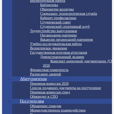
Воспитательная работа
Библиотека
Общежитие колледжа
Социально- психологическая служба
Кабинет профилактики
Студенческий совет
Студенческий спортивный клуб
Трудоустройство выпускников
Организации-партнеры
Вакансии организаций-партнеров
Учебно-исследовательская работа
Волонтерское движение
Государственная итоговая аттестация
Демонстрационный экзамен
Комплект оценочной документации ДЭ
2026
Финансовая грамотность
Расписание занятий
Абитуриентам
Приемная комиссия 2026
Список подавших документы на поступление
Приемная комиссия стенд
Обркредит в СПО
Посетителям
Обращение граждан
Межведомственное взаимодействие