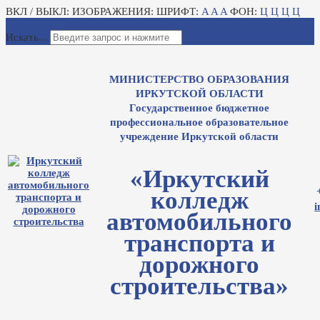
ВКЛ / ВЫКЛ:
ИЗОБРАЖЕНИЯ:
ШРИФТ:
A
A
A
ФОН:
Ц
Ц
Ц
Ц
Для слабовидящих
Электронный журнал
Искать...
МИНИСТЕРСТВО ОБРАЗОВАНИЯ
ИРКУТСКОЙ ОБЛАСТИ
Государственное бюджетное
профессиональное образовательное
учреждение Иркутской области
«Иркутский
колледж
i
автомобильного
транспорта и
дорожного
строительства»