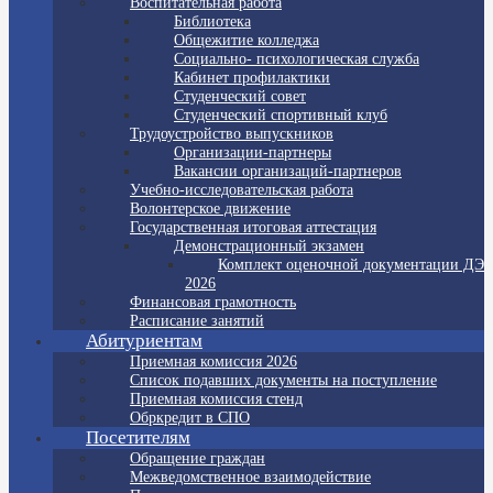
Воспитательная работа
Библиотека
Общежитие колледжа
Социально- психологическая служба
Кабинет профилактики
Студенческий совет
Студенческий спортивный клуб
Трудоустройство выпускников
Организации-партнеры
Вакансии организаций-партнеров
Учебно-исследовательская работа
Волонтерское движение
Государственная итоговая аттестация
Демонстрационный экзамен
Комплект оценочной документации ДЭ
2026
Финансовая грамотность
Расписание занятий
Абитуриентам
Приемная комиссия 2026
Список подавших документы на поступление
Приемная комиссия стенд
Обркредит в СПО
Посетителям
Обращение граждан
Межведомственное взаимодействие