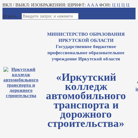
ВКЛ / ВЫКЛ:
ИЗОБРАЖЕНИЯ:
ШРИФТ:
A
A
A
ФОН:
Ц
Ц
Ц
Ц
Для слабовидящих
Электронный журнал
Искать...
МИНИСТЕРСТВО ОБРАЗОВАНИЯ
ИРКУТСКОЙ ОБЛАСТИ
Государственное бюджетное
профессиональное образовательное
учреждение Иркутской области
«Иркутский
колледж
i
автомобильного
транспорта и
дорожного
строительства»