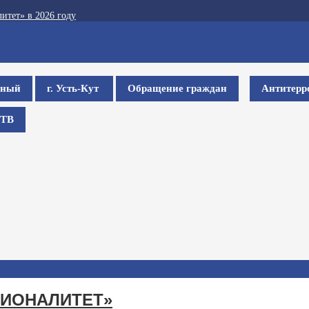
итет» в 2026 году
ьный
г. Усть-Кут
Обращение граждан
Антитерр
ТВ
СИОНАЛИТЕТ»