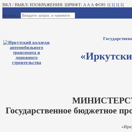
ВКЛ / ВЫКЛ:
ИЗОБРАЖЕНИЯ:
ШРИФТ:
A
A
A
ФОН:
Ц
Ц
Ц
Ц
Для слабовидящих
Электронный журнал
Искать...
Государствен
«Иркутски
МИНИСТЕРС
Государственное бюджетное пр
«Ирк