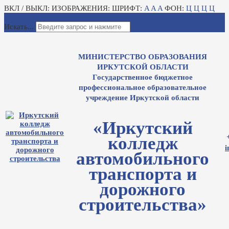
ВКЛ / ВЫКЛ:
ИЗОБРАЖЕНИЯ:
ШРИФТ:
A
A
A
ФОН:
Ц
Ц
Ц
Ц
Для слабовидящих
Электронный журнал
Искать...
МИНИСТЕРСТВО ОБРАЗОВАНИЯ
ИРКУТСКОЙ ОБЛАСТИ
Государственное бюджетное
профессиональное образовательное
учреждение Иркутской области
«Иркутский
колледж
i
автомобильного
транспорта и
дорожного
строительства»