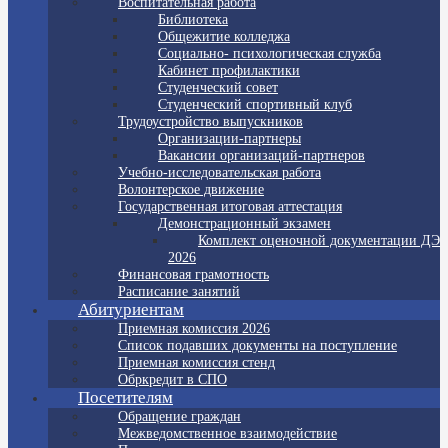
Воспитательная работа
Библиотека
Общежитие колледжа
Социально- психологическая служба
Кабинет профилактики
Студенческий совет
Студенческий спортивный клуб
Трудоустройство выпускников
Организации-партнеры
Вакансии организаций-партнеров
Учебно-исследовательская работа
Волонтерское движение
Государственная итоговая аттестация
Демонстрационный экзамен
Комплект оценочной документации ДЭ
2026
Финансовая грамотность
Расписание занятий
Абитуриентам
Приемная комиссия 2026
Список подавших документы на поступление
Приемная комиссия стенд
Обркредит в СПО
Посетителям
Обращение граждан
Межведомственное взаимодействие