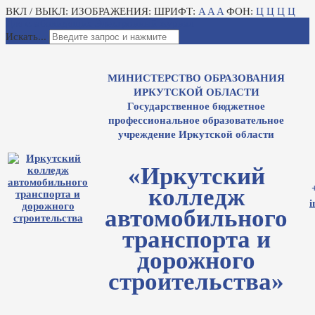
ВКЛ / ВЫКЛ:
ИЗОБРАЖЕНИЯ:
ШРИФТ:
A
A
A
ФОН:
Ц
Ц
Ц
Ц
Для слабовидящих
Электронный журнал
Искать...
МИНИСТЕРСТВО ОБРАЗОВАНИЯ
ИРКУТСКОЙ ОБЛАСТИ
Государственное бюджетное
профессиональное образовательное
учреждение Иркутской области
«Иркутский
колледж
i
автомобильного
транспорта и
дорожного
строительства»