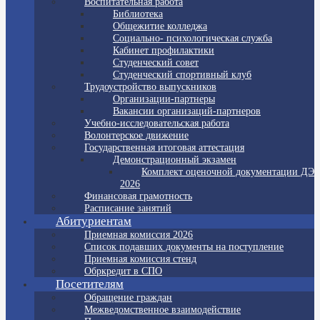
Воспитательная работа
Библиотека
Общежитие колледжа
Социально- психологическая служба
Кабинет профилактики
Студенческий совет
Студенческий спортивный клуб
Трудоустройство выпускников
Организации-партнеры
Вакансии организаций-партнеров
Учебно-исследовательская работа
Волонтерское движение
Государственная итоговая аттестация
Демонстрационный экзамен
Комплект оценочной документации ДЭ
2026
Финансовая грамотность
Расписание занятий
Абитуриентам
Приемная комиссия 2026
Список подавших документы на поступление
Приемная комиссия стенд
Обркредит в СПО
Посетителям
Обращение граждан
Межведомственное взаимодействие