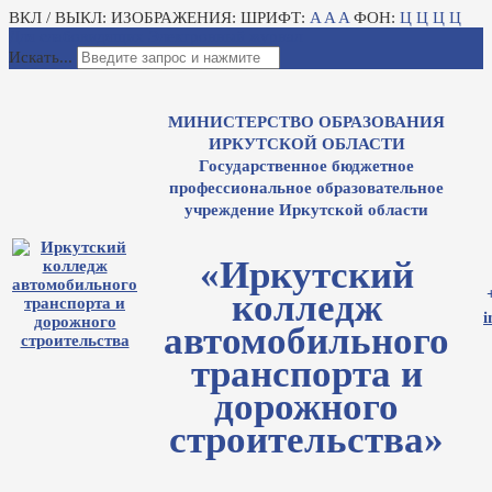
ВКЛ / ВЫКЛ:
ИЗОБРАЖЕНИЯ:
ШРИФТ:
A
A
A
ФОН:
Ц
Ц
Ц
Ц
Для слабовидящих
Электронный журнал
Искать...
МИНИСТЕРСТВО ОБРАЗОВАНИЯ
ИРКУТСКОЙ ОБЛАСТИ
Государственное бюджетное
профессиональное образовательное
учреждение Иркутской области
«Иркутский
колледж
i
автомобильного
транспорта и
дорожного
строительства»