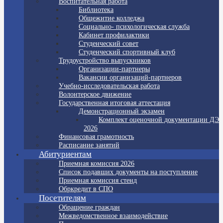
Воспитательная работа
Библиотека
Общежитие колледжа
Социально- психологическая служба
Кабинет профилактики
Студенческий совет
Студенческий спортивный клуб
Трудоустройство выпускников
Организации-партнеры
Вакансии организаций-партнеров
Учебно-исследовательская работа
Волонтерское движение
Государственная итоговая аттестация
Демонстрационный экзамен
Комплект оценочной документации ДЭ
2026
Финансовая грамотность
Расписание занятий
Абитуриентам
Приемная комиссия 2026
Список подавших документы на поступление
Приемная комиссия стенд
Обркредит в СПО
Посетителям
Обращение граждан
Межведомственное взаимодействие