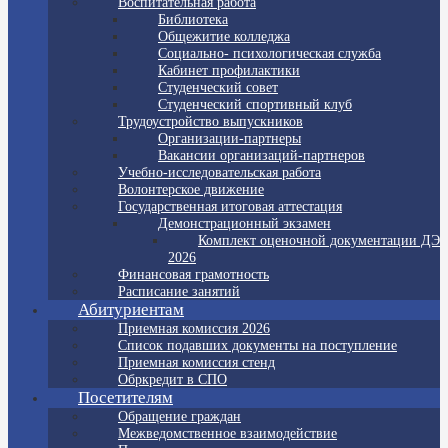
Воспитательная работа
Библиотека
Общежитие колледжа
Социально- психологическая служба
Кабинет профилактики
Студенческий совет
Студенческий спортивный клуб
Трудоустройство выпускников
Организации-партнеры
Вакансии организаций-партнеров
Учебно-исследовательская работа
Волонтерское движение
Государственная итоговая аттестация
Демонстрационный экзамен
Комплект оценочной документации ДЭ
2026
Финансовая грамотность
Расписание занятий
Абитуриентам
Приемная комиссия 2026
Список подавших документы на поступление
Приемная комиссия стенд
Обркредит в СПО
Посетителям
Обращение граждан
Межведомственное взаимодействие