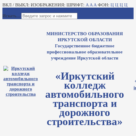
ВКЛ / ВЫКЛ:
ИЗОБРАЖЕНИЯ:
ШРИФТ:
A
A
A
ФОН:
Ц
Ц
Ц
Ц
Для слабовидящих
Электронный журнал
Искать...
МИНИСТЕРСТВО ОБРАЗОВАНИЯ
ИРКУТСКОЙ ОБЛАСТИ
Государственное бюджетное
профессиональное образовательное
учреждение Иркутской области
«Иркутский
колледж
i
автомобильного
транспорта и
дорожного
строительства»