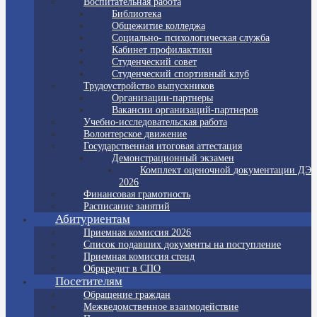
Воспитательная работа
Библиотека
Общежитие колледжа
Социально- психологическая служба
Кабинет профилактики
Студенческий совет
Студенческий спортивный клуб
Трудоустройство выпускников
Организации-партнеры
Вакансии организаций-партнеров
Учебно-исследовательская работа
Волонтерское движение
Государственная итоговая аттестация
Демонстрационный экзамен
Комплект оценочной документации ДЭ
2026
Финансовая грамотность
Расписание занятий
Абитуриентам
Приемная комиссия 2026
Список подавших документы на поступление
Приемная комиссия стенд
Обркредит в СПО
Посетителям
Обращение граждан
Межведомственное взаимодействие