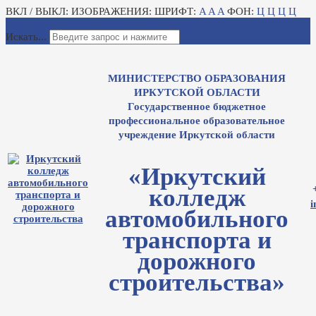
ВКЛ / ВЫКЛ:
ИЗОБРАЖЕНИЯ:
ШРИФТ:
A
A
A
ФОН:
Ц
Ц
Ц
Ц
Для слабовидящих
Электронный журнал
Искать...
МИНИСТЕРСТВО ОБРАЗОВАНИЯ
ИРКУТСКОЙ ОБЛАСТИ
Государственное бюджетное
профессиональное образовательное
учреждение Иркутской области
«Иркутский
колледж
i
автомобильного
транспорта и
дорожного
строительства»