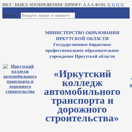
ВКЛ / ВЫКЛ:
ИЗОБРАЖЕНИЯ:
ШРИФТ:
A
A
A
ФОН:
Ц
Ц
Ц
Ц
Для слабовидящих
Электронный журнал
Искать...
МИНИСТЕРСТВО ОБРАЗОВАНИЯ
ИРКУТСКОЙ ОБЛАСТИ
Государственное бюджетное
профессиональное образовательное
учреждение Иркутской области
«Иркутский
колледж
i
автомобильного
транспорта и
дорожного
строительства»