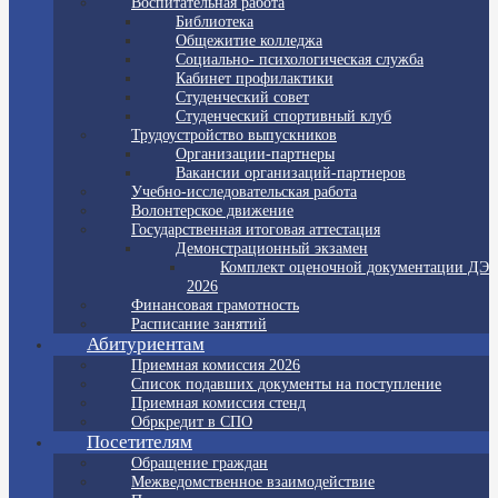
Воспитательная работа
Библиотека
Общежитие колледжа
Социально- психологическая служба
Кабинет профилактики
Студенческий совет
Студенческий спортивный клуб
Трудоустройство выпускников
Организации-партнеры
Вакансии организаций-партнеров
Учебно-исследовательская работа
Волонтерское движение
Государственная итоговая аттестация
Демонстрационный экзамен
Комплект оценочной документации ДЭ
2026
Финансовая грамотность
Расписание занятий
Абитуриентам
Приемная комиссия 2026
Список подавших документы на поступление
Приемная комиссия стенд
Обркредит в СПО
Посетителям
Обращение граждан
Межведомственное взаимодействие