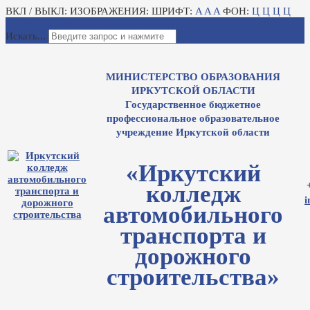
ВКЛ / ВЫКЛ:
ИЗОБРАЖЕНИЯ:
ШРИФТ:
A
A
A
ФОН:
Ц
Ц
Ц
Ц
Для слабовидящих
Электронный журнал
Искать...
МИНИСТЕРСТВО ОБРАЗОВАНИЯ
ИРКУТСКОЙ ОБЛАСТИ
Государственное бюджетное
профессиональное образовательное
учреждение Иркутской области
«Иркутский
колледж
i
автомобильного
транспорта и
дорожного
строительства»