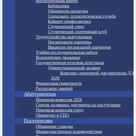
Воспитательная работа
Библиотека
Общежитие колледжа
Социально- психологическая служба
Кабинет профилактики
Студенческий совет
Студенческий спортивный клуб
Трудоустройство выпускников
Организации-партнеры
Вакансии организаций-партнеров
Учебно-исследовательская работа
Волонтерское движение
Государственная итоговая аттестация
Демонстрационный экзамен
Комплект оценочной документации ДЭ
2026
Финансовая грамотность
Расписание занятий
Абитуриентам
Приемная комиссия 2026
Список подавших документы на поступление
Приемная комиссия стенд
Обркредит в СПО
Посетителям
Обращение граждан
Межведомственное взаимодействие