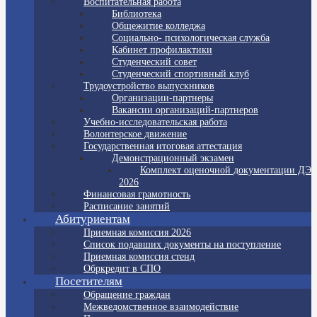
Воспитательная работа
Библиотека
Общежитие колледжа
Социально- психологическая служба
Кабинет профилактики
Студенческий совет
Студенческий спортивный клуб
Трудоустройство выпускников
Организации-партнеры
Вакансии организаций-партнеров
Учебно-исследовательская работа
Волонтерское движение
Государственная итоговая аттестация
Демонстрационный экзамен
Комплект оценочной документации ДЭ
2026
Финансовая грамотность
Расписание занятий
Абитуриентам
Приемная комиссия 2026
Список подавших документы на поступление
Приемная комиссия стенд
Обркредит в СПО
Посетителям
Обращение граждан
Межведомственное взаимодействие