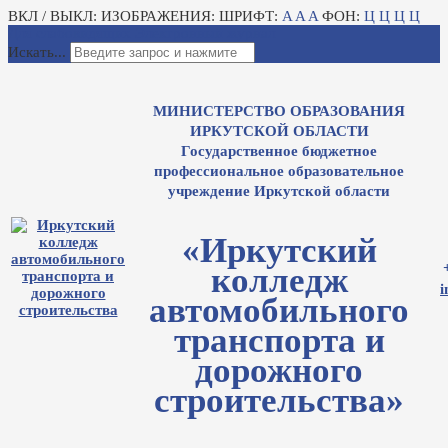
ВКЛ / ВЫКЛ:
ИЗОБРАЖЕНИЯ:
ШРИФТ:
A
A
A
ФОН:
Ц
Ц
Ц
Ц
Для слабовидящих
Электронный журнал
Искать...
МИНИСТЕРСТВО ОБРАЗОВАНИЯ
ИРКУТСКОЙ ОБЛАСТИ
Государственное бюджетное
профессиональное образовательное
учреждение Иркутской области
«Иркутский
колледж
i
автомобильного
транспорта и
дорожного
строительства»