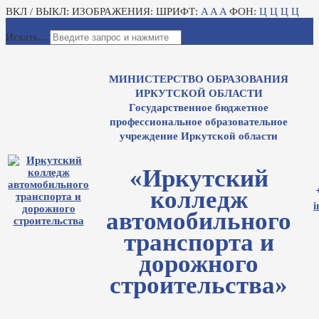
ВКЛ / ВЫКЛ:
ИЗОБРАЖЕНИЯ:
ШРИФТ:
A
A
A
ФОН:
Ц
Ц
Ц
Ц
Для слабовидящих
Электронный журнал
Искать...
МИНИСТЕРСТВО ОБРАЗОВАНИЯ
ИРКУТСКОЙ ОБЛАСТИ
Государственное бюджетное
профессиональное образовательное
учреждение Иркутской области
«Иркутский
колледж
i
автомобильного
транспорта и
дорожного
строительства»