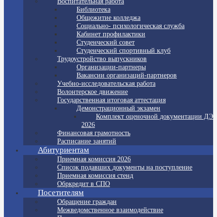
Воспитательная работа
Библиотека
Общежитие колледжа
Социально- психологическая служба
Кабинет профилактики
Студенческий совет
Студенческий спортивный клуб
Трудоустройство выпускников
Организации-партнеры
Вакансии организаций-партнеров
Учебно-исследовательская работа
Волонтерское движение
Государственная итоговая аттестация
Демонстрационный экзамен
Комплект оценочной документации ДЭ
2026
Финансовая грамотность
Расписание занятий
Абитуриентам
Приемная комиссия 2026
Список подавших документы на поступление
Приемная комиссия стенд
Обркредит в СПО
Посетителям
Обращение граждан
Межведомственное взаимодействие